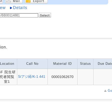
iew
Details
ion.
Location
Call No
Material ID
Status
Due Dat
BF 院生研
S/アジ経/K-1 441
究者閲覧
00001062670
室1
Go