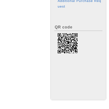
Additional Purchase Req
uest
QR code