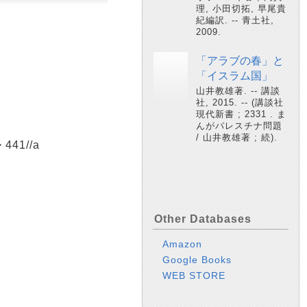
理, 小田切拓, 早尾貴
紀編訳. -- 青土社,
2009.
「アラブの春」と
「イスラム国」
山井教雄著. -- 講談
社, 2015. -- (講談社
現代新書 ; 2331 . ま
んがパレスチナ問題
/ 山井教雄著 ; 続).
41//a
Other Databases
Amazon
Google Books
WEB STORE