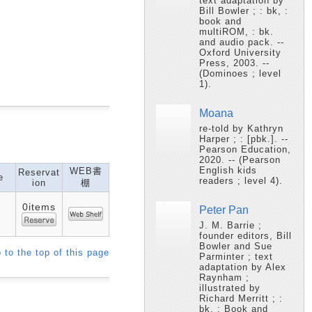
text adaptation by
Bill Bowler ; : bk, :
book and
multiROM, : bk.
and audio pack. --
Oxford University
Press, 2003. --
(Dominoes ; level
1).
Moana
re-told by Kathryn
Harper ; : [pbk.]. --
Pearson Education,
2020. -- (Pearson
English kids
WEB書
Reservat
e
readers ; level 4).
ion
棚
0items
Peter Pan
J. M. Barrie ;
founder editors, Bill
Bowler and Sue
 to the top of this page
Parminter ; text
adaptation by Alex
Raynham ;
illustrated by
Richard Merritt ; :
bk, : Book and