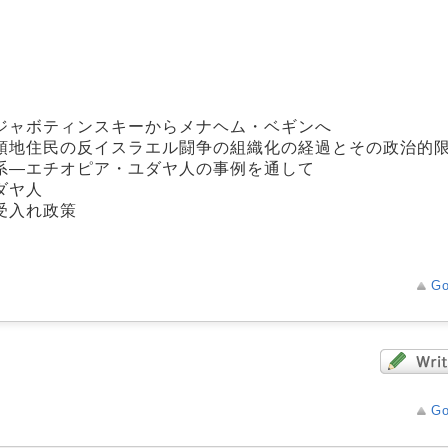
ジャボティンスキーからメナヘム・ベギンへ
領地住民の反イスラエル闘争の組織化の経過とその政治的
系―エチオピア・ユダヤ人の事例を通して
ダヤ人
受入れ政策
Go
Go