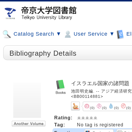
Catalog Search ▼
User Service ▼
El
Bibliography Details
イスラエル国家の諸問題
池田明史編. -- アジア経済研究所, 
<BB00114881>
(0)
(0)
(0)
(0)
Rating:
Tag:
No tag is registered