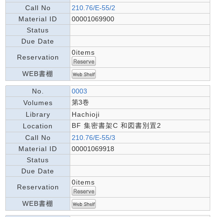
Call No
210.76/E-55/2
Material ID
00001069900
Status
Due Date
0items
Reservation
WEB書棚
No.
0003
第3巻
Volumes
Library
Hachioji
BF 集密書架C 和図書別置2
Location
Call No
210.76/E-55/3
Material ID
00001069918
Status
Due Date
0items
Reservation
WEB書棚