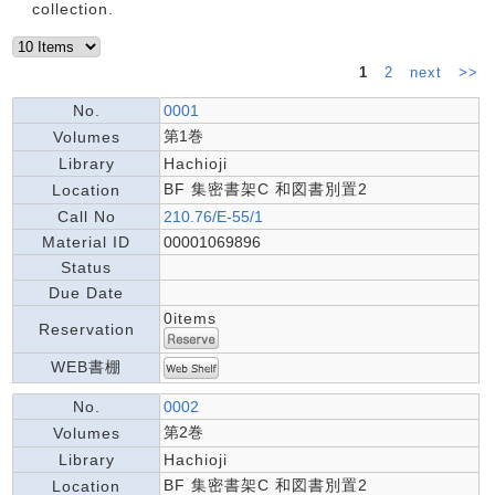
collection.
1
2
next
>>
No.
0001
第1巻
Volumes
Library
Hachioji
BF 集密書架C 和図書別置2
Location
Call No
210.76/E-55/1
Material ID
00001069896
Status
Due Date
0items
Reservation
WEB書棚
No.
0002
第2巻
Volumes
Library
Hachioji
BF 集密書架C 和図書別置2
Location