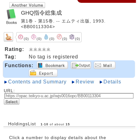
GHQ指令総集成
第1巻 - 第15巻. -- エムティ出版, 1993.
<BB00113304>
(0)
(0)
(0)
(0)
(0)
Rating:
Tag:
No tag is registered
Functions:
Contents and Summary
Review
Details
URL:
HoldingsList
1
-
10
of about
15
Click a number to display details about the