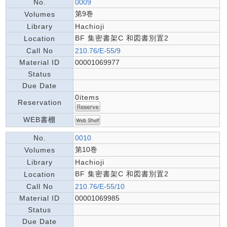
No.
0009
第9巻
Volumes
Library
Hachioji
BF 集密書架C 和図書別置2
Location
Call No
210.76/E-55/9
Material ID
00001069977
Status
Due Date
0items
Reservation
WEB書棚
No.
0010
第10巻
Volumes
Library
Hachioji
BF 集密書架C 和図書別置2
Location
Call No
210.76/E-55/10
Material ID
00001069985
Status
Due Date