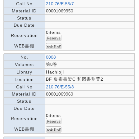
Call No
210.76/E-55/7
Material ID
00001069950
Status
Due Date
0items
Reservation
WEB書棚
No.
0008
第8巻
Volumes
Library
Hachioji
BF 集密書架C 和図書別置2
Location
Call No
210.76/E-55/8
Material ID
00001069969
Status
Due Date
0items
Reservation
WEB書棚