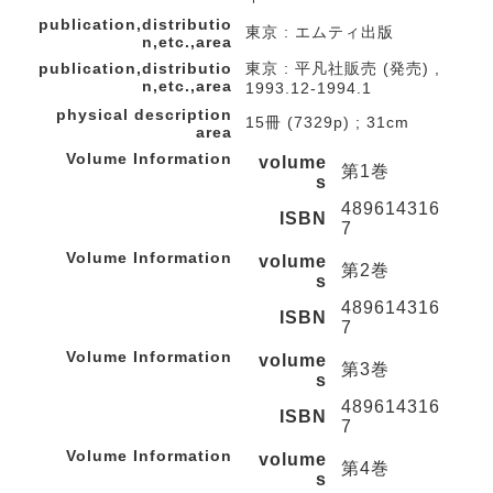
publication,distributio
東京 : エムティ出版
n,etc.,area
publication,distributio
東京 : 平凡社販売 (発売) ,
n,etc.,area
1993.12-1994.1
physical description
15冊 (7329p) ; 31cm
area
Volume Information
volume
第1巻
s
489614316
ISBN
7
Volume Information
volume
第2巻
s
489614316
ISBN
7
Volume Information
volume
第3巻
s
489614316
ISBN
7
Volume Information
volume
第4巻
s