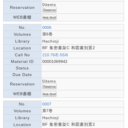
0items
Reservation
WEB書棚
No.
0006
第6巻
Volumes
Library
Hachioji
BF 集密書架C 和図書別置2
Location
Call No
210.76/E-55/6
Material ID
00001069942
Status
Due Date
0items
Reservation
WEB書棚
No.
0007
第7巻
Volumes
Library
Hachioji
BF 集密書架C 和図書別置2
Location