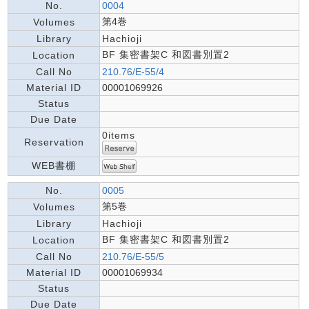
No.
0004
第4巻
Volumes
Library
Hachioji
BF 集密書架C 和図書別置2
Location
Call No
210.76/E-55/4
Material ID
00001069926
Status
Due Date
0items
Reservation
WEB書棚
No.
0005
第5巻
Volumes
Library
Hachioji
BF 集密書架C 和図書別置2
Location
Call No
210.76/E-55/5
Material ID
00001069934
Status
Due Date