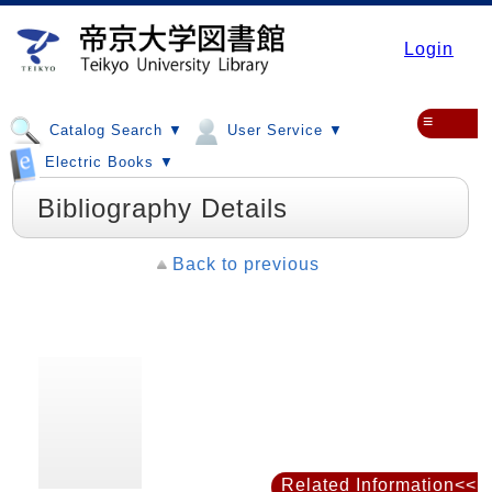
Login
≡
Catalog Search ▼
User Service ▼
Electric Books ▼
Bibliography Details
Back to previous
Related Information<<