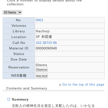
Click a number to display details about the
collection.
No.
0001
Volumes
Library
Hachioji
3F 和図書
Location
Call No
162.387/O-96
Material ID
00000090948
Status
Due Date
0items
Reservation
WEB書棚
Go to the top of this page
Contents and Summary
Summary
北欧人の精神生活を規定し支配したのは、いかなる