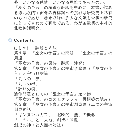
夢、いかなる感情、いかなる思惟であったのか。
『巫女の予言』の精緻な翻訳を中心に、本書が試み
る原北欧的宇宙像の再構築への挑戦は研究史上稀有
のものであり、巻末収録の膨大な文献も今後の研究
にとってきわめて有用である。わが国最初の本格的
北欧神話研究。
Contents
はじめに 課題と方法
第１章 『巫女の予言』の問題（『巫女の予言』の
周辺
『巫女の予言』の原詩・翻訳・注解）
第２章 『巫女の予言』の宇宙形態論（『巫女の予
言』と宇宙形態論
「九つの世界」
「九つの根」
「計りの樹」
論争問題としての『巫女の予言』第２節
『巫女の予言』のコスモグラフィー再構築の試み）
第３章 『巫女の予言』の宇宙創成論（二つの宇宙
創成神話
「ギンヌンガガプ」―北欧的「無」の概念
「ユミル」と「大地」創成の問題
創成の神々と人類の始祖）