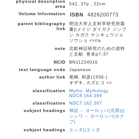
physical description
542, 37p ; 22cm
area
Volume Information
ISBN
4826200773
parent bibliography
明治大学人文科学研究所叢
link
書||メイジ ダイガク ジンブ
ン カガク ケンキュウジョ
ソウショ <>//a
note
北欧神話研究のための資料
と文献: 巻末p7-37
NCID
BN11224016
text language code
Japanese
author link
尾崎, 和彦(1936-)
オザキ, カズヒコ <>
classification
Myths. Mythology
NDC8:164.389
classification
NDC7:162.387
subject headings
神話 -- ヨーロッパ(北部)||
シンワ -- ヨーロッパ(ホク
ブ)
subject headings
エッダ||エッダ