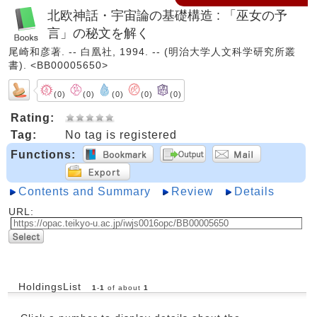
北欧神話・宇宙論の基礎構造 : 「巫女の予
言」の秘文を解く
尾崎和彦著. -- 白凰社, 1994. -- (明治大学人文科学研究所叢
書). <BB00005650>
(0)
(0)
(0)
(0)
(0)
Rating:
Tag:
No tag is registered
Functions:
Contents and Summary
Review
Details
URL:
HoldingsList
1
-
1
of about
1