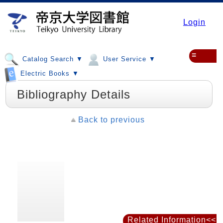
Login
≡
Catalog Search ▼
User Service ▼
Electric Books ▼
Bibliography Details
Back to previous
Related Information<<