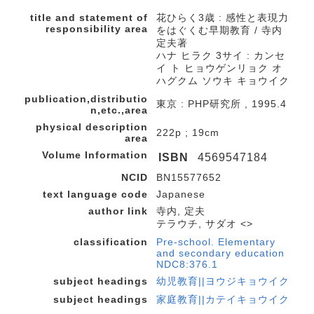
title and statement of
花ひらく3歳 : 感性と表現力
responsibility area
をはぐくむ早期教育 / 寺内
定夫著
ハナ ヒラク 3サイ : カンセ
イ ト ヒョウゲンリョク オ
ハグクム ソウキ キョウイク
publication,distributio
東京 : PHP研究所 , 1995.4
n,etc.,area
physical description
222p ; 19cm
area
Volume Information
ISBN
4569547184
NCID
BN15577652
text language code
Japanese
author link
寺内, 定夫
テラウチ, サダオ <>
classification
Pre-school. Elementary
and secondary education
NDC8:376.1
subject headings
幼児教育||ヨウジキョウイク
subject headings
家庭教育||カテイキョウイク