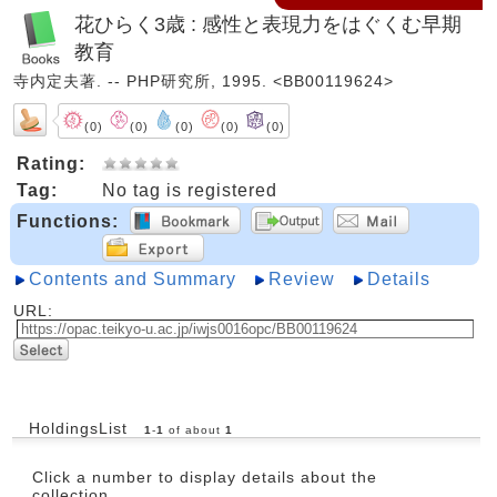
花ひらく3歳 : 感性と表現力をはぐくむ早期
教育
寺内定夫著. -- PHP研究所, 1995. <BB00119624>
(0)
(0)
(0)
(0)
(0)
Rating:
Tag:
No tag is registered
Functions:
Contents and Summary
Review
Details
URL:
HoldingsList
1
-
1
of about
1
Click a number to display details about the
collection.