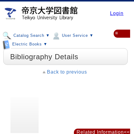
Login
≡
Catalog Search ▼
User Service ▼
Electric Books ▼
Bibliography Details
Back to previous
Related Information<<