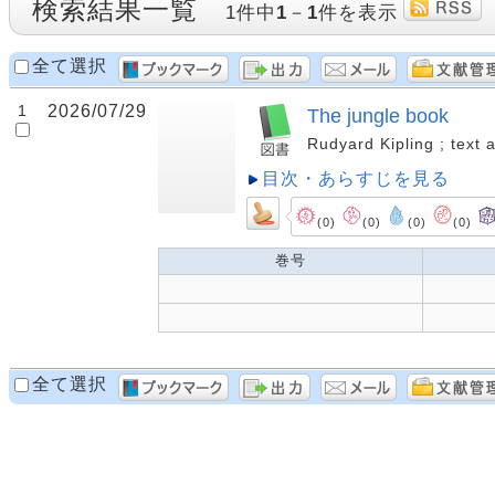
検索結果一覧
1件中
1
－
1
件を表示
全て選択
1
2026/07/29
The jungle book
Rudyard Kipling ; text 
目次・あらすじを見る
(0)
(0)
(0)
(0)
巻号
全て選択