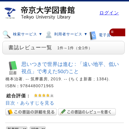
ログイン
≡
検索サービス ▼
利用者サービス ▼
電子資料 ▼
書誌レビュー一覧
1件～1件（全1件）
思いつきで世界は進む : 「遠い地平、低い
視点」で考えた50のこと
橋本治著. -- 筑摩書房, 2019. -- (ちくま新書 ; 1384).
ISBN：9784480071965
総合評価：
目次・あらすじを見る