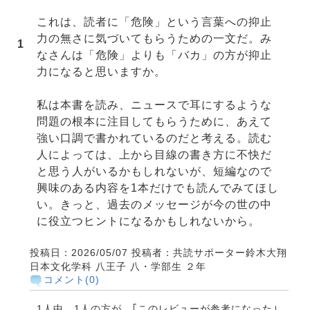
これは、読者に「危険」という言葉への抑止
力の無さに気づいてもらうための一文だ。み
1
なさんは「危険」よりも「バカ」の方が抑止
力になると思いますか。
私は本書を読み、ニュースで耳にするような
問題の根本に注目してもらうために、あえて
強い口調で書かれているのだと考える。読む
人によっては、上から目線の書き方に不快だ
と思う人がいるかもしれないが、短編なので
興味のある内容を1本だけでも読んでみてほし
い。きっと、過去のメッセージが今の世の中
に役立つヒントになるかもしれないから。
投稿日：2026/05/07
投稿者：共読サポーター鈴木大翔
日本文化学科
八王子
八・学部生
２年
コメント(0)
1人中、1人の方が、｢このレビューが参考になった｣