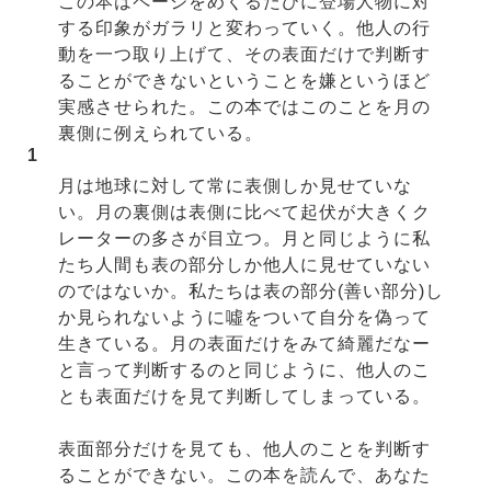
この本はページをめくるたびに登場人物に対
する印象がガラリと変わっていく。他人の行
動を一つ取り上げて、その表面だけで判断す
ることができないということを嫌というほど
実感させられた。この本ではこのことを月の
裏側に例えられている。
1
月は地球に対して常に表側しか見せていな
い。月の裏側は表側に比べて起伏が大きくク
レーターの多さが目立つ。月と同じように私
たち人間も表の部分しか他人に見せていない
のではないか。私たちは表の部分(善い部分)し
か見られないように噓をついて自分を偽って
生きている。月の表面だけをみて綺麗だなー
と言って判断するのと同じように、他人のこ
とも表面だけを見て判断してしまっている。
表面部分だけを見ても、他人のことを判断す
ることができない。この本を読んで、あなた